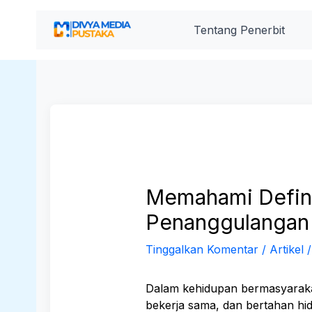
Lewati
ke
Tentang Penerbit
konten
Memahami Defini
Penanggulangan
Tinggalkan Komentar
/
Artikel
/
Dalam kehidupan bermasyaraka
bekerja sama, dan bertahan hi