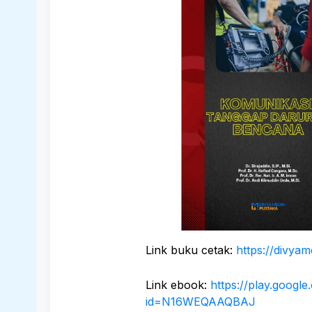
Link buku cetak:
https://divya
Link ebook:
https://play.googl
id=N16WEQAAQBAJ