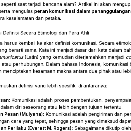
n, seperti saat terjadi bencana alam? Artikel ini akan mengu
serta mengulas
peran komunikasi dalam penanggulanga
ara keselamatan dan petaka.
Definisi Secara Etimologi dan Para Ahli
harus kembali ke akar definisi komunikasi. Secara etimolo
ang berarti sama. Kata ini menjadi dasar dari kata dalam ba
municatus
(Latin) yang kemudian diterjemahkan menjadi
co
an atau perhubungan. Dalam bahasa Indonesia, komunikasi 
ah menciptakan kesamaan makna antara dua pihak atau lebi
skan definisi yang lebih spesifik, di antaranya:
san:
Komunikasi adalah proses pembentukan, penyampaia
dalam diri seseorang atau lebih dengan tujuan tertentu.
n Pesan (Mulyana):
Komunikasi adalah pengiriman dan pen
ngan cara yang tepat, sehingga pesan yang dimaksud dapat
n Perilaku (Everett M. Rogers):
Sebagaimana dikutip oleh