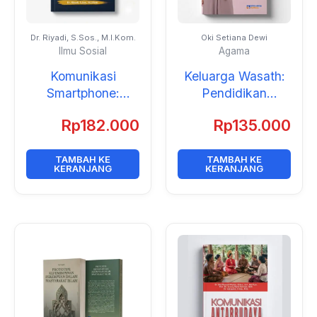
Dr. Riyadi, S.Sos., M.I.Kom.
Oki Setiana Dewi
Ilmu Sosial
Agama
Komunikasi
Keluarga Wasath:
Smartphone:
Pendidikan
Dampak terhadap
Moderasi di Era
Rp
182.000
Rp
135.000
Kesehatan Mental
Digital
Mahasiswa
Perspektif Ilmu
TAMBAH KE
TAMBAH KE
KERANJANG
KERANJANG
Komunikasi