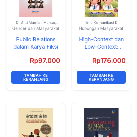
Dr. Sitti Murniati Muhtar,
Ilmu Komunikasi D
S.Sos., S.H., M.I.Kom., Dr.
Indralaya 2024
Gender dan Masyarakat
Hubungan Masyarakat
Indrayanti, S.Sos., M.Si.,
dan Nur Islamiah, S.I.Kom.
Public Relations
High-Context dan
dalam Karya Fiksi
Low-Context:
Komunikasi,
Rp
97.000
Rp
176.000
Keluarga, Tradisi,
dan Media
TAMBAH KE
TAMBAH KE
KERANJANG
KERANJANG