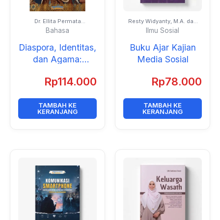
Dr. Ellita Permata
Resty Widyanty, M.A. dan
Widjayanti, M.A.
Arta Elisabeth Purba,
Bahasa
Ilmu Sosial
M.I.Kom.
Diaspora, Identitas,
Buku Ajar Kajian
dan Agama:
Media Sosial
Artikulasi Identitas
Rp
114.000
Rp
78.000
Remaja Perempuan
Muslim di Amerika
dalam Tiga Novel
TAMBAH KE
TAMBAH KE
KERANJANG
KERANJANG
Young Adult