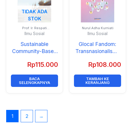
TIDAK ADA
STOK
Prof. Ir. Respati
Nurul Adha Kurniati
Wikantiyoso., MSA., Ph.D.
Ilmu Sosial
Ilmu Sosial
Sustainable
Glocal Fandom:
Community-Based
Transnasionalisme
Tourism
dan Ekspresi
Rp
115.000
Rp
108.000
Development:
Lokalitas
Toward Rural
Penggemar Korean
Economic
BACA
Wave di Media
TAMBAH KE
SELENGKAPNYA
KERANJANG
Resilience
Sosial X/Twitter
1
2
→