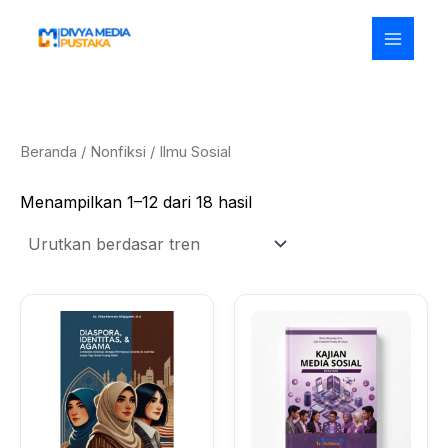
Diurutkan
Lewati
menurut
ke
popularitas
konten
Beranda
/
Nonfiksi
/ Ilmu Sosial
Menampilkan 1–12 dari 18 hasil