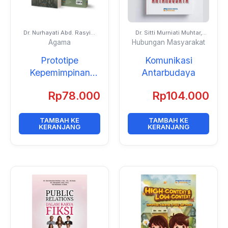
Dr. Nurhayati Abd. Rasyid,
Dr. Sitti Murniati Muhtar,
S.Ag., M.Fil.I.
S.Sos., S.H., M.I.Kom., Prof.
Agama
Hubungan Masyarakat
Dr. Jeanny Maria Fatimah,
M.Si., dan Dr. Indrayanti,
Prototipe
Komunikasi
S.Sos., M.Si.
Kepemimpinan
Antarbudaya
Perempuan dalam
Rp
78.000
Rp
104.000
Masyarakat Islam
TAMBAH KE
TAMBAH KE
KERANJANG
KERANJANG