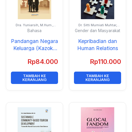
Dra. Yuniarsih, M.Hum.,
Dr. Sitti Murniati Muhtar,
M.Ed.
S.Sos., S.H., M.I.Kom. dan
Bahasa
Gender dan Masyarakat
Dr. Erniwati, S.E., M.Si.
Pandangan Negara
Kepribadian dan
Keluarga (Kazoku
Human Relations
Kokkakan, 家族国
Rp
84.000
Rp
110.000
家観): Analisis
Sosiologis dalam
Buku Teks Shũshin
TAMBAH KE
TAMBAH KE
KERANJANG
KERANJANG
Sebelum Perang
Dunia II