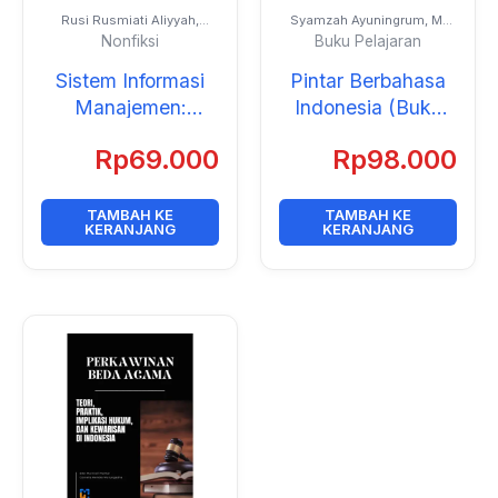
Rusi Rusmiati Aliyyah,
Syamzah Ayuningrum, M.
Widyasari, Ruhimat, dan
Pd., Weti Yunaika, M. Pd.,
Nonfiksi
Buku Pelajaran
Eneng Mulyanti
dan Evi Faujiah, M. Pd.
Sistem Informasi
Pintar Berbahasa
Manajemen:
Indonesia (Buku
Strategi
Pelajaran untuk
Rp
69.000
Rp
98.000
Pengembangan
Kelas 5 SD/MI)
Mutu Pendidikan
Indonesia
TAMBAH KE
TAMBAH KE
KERANJANG
KERANJANG