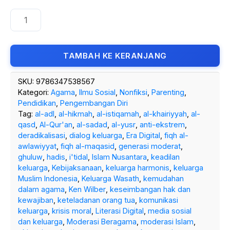
TAMBAH KE KERANJANG
SKU:
9786347538567
Kategori:
Agama
,
Ilmu Sosial
,
Nonfiksi
,
Parenting
,
Pendidikan
,
Pengembangan Diri
Tag:
al-adl
,
al-hikmah
,
al-istiqamah
,
al-khairiyyah
,
al-
qasd
,
Al-Qur'an
,
al-sadad
,
al-yusr
,
anti-ekstrem
,
deradikalisasi
,
dialog keluarga
,
Era Digital
,
fiqh al-
awlawiyyat
,
fiqh al-maqasid
,
generasi moderat
,
ghuluw
,
hadis
,
i'tidal
,
Islam Nusantara
,
keadilan
keluarga
,
Kebijaksanaan
,
keluarga harmonis
,
keluarga
Muslim Indonesia
,
Keluarga Wasath
,
kemudahan
dalam agama
,
Ken Wilber
,
keseimbangan hak dan
kewajiban
,
keteladanan orang tua
,
komunikasi
keluarga
,
krisis moral
,
Literasi Digital
,
media sosial
dan keluarga
,
Moderasi Beragama
,
moderasi Islam
,