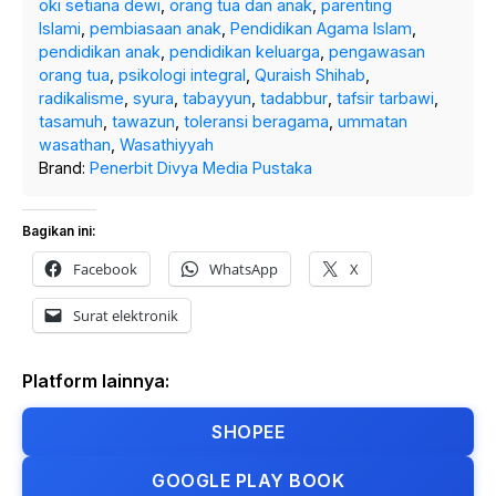
oki setiana dewi
,
orang tua dan anak
,
parenting
Islami
,
pembiasaan anak
,
Pendidikan Agama Islam
,
pendidikan anak
,
pendidikan keluarga
,
pengawasan
orang tua
,
psikologi integral
,
Quraish Shihab
,
radikalisme
,
syura
,
tabayyun
,
tadabbur
,
tafsir tarbawi
,
tasamuh
,
tawazun
,
toleransi beragama
,
ummatan
wasathan
,
Wasathiyyah
Brand:
Penerbit Divya Media Pustaka
Bagikan ini:
Facebook
WhatsApp
X
Surat elektronik
Platform lainnya:
SHOPEE
GOOGLE PLAY BOOK