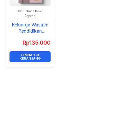
Oki Setiana Dewi
Agama
Keluarga Wasath:
Pendidikan
Moderasi di Era
Rp
135.000
Digital
TAMBAH KE
KERANJANG