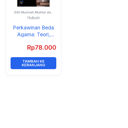
Sitti Murniati Muhtar dan
Cornelis Hendra
Hukum
Watungadha
Perkawinan Beda
Agama: Teori,
Praktik, Implikasi
Rp
78.000
Hukum, dan
Kewarissan di
Indonesia
TAMBAH KE
KERANJANG