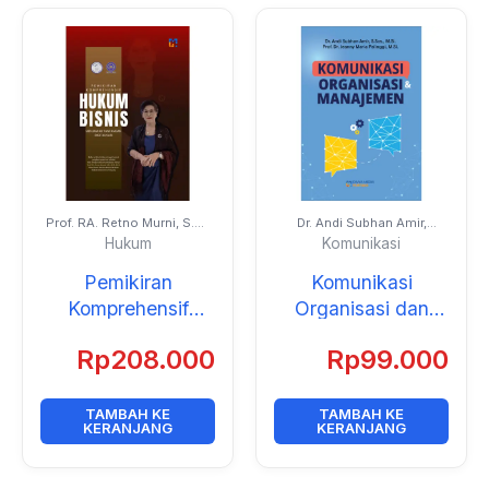
Prof. RA. Retno Murni, S.H.,
Dr. Andi Subhan Amir,
M.H., Ph.D. dan Para
S.Sos., M.Si., Prof. Dr.
Hukum
Komunikasi
Kolega
Jeanny Maria Fatimah,
M.Si.
Pemikiran
Komunikasi
Komprehensif
Organisasi dan
Hukum Bisnis:
Manajemen
Rp
208.000
Rp
99.000
Menjawab
Tantangan
Digitalisasi
TAMBAH KE
TAMBAH KE
KERANJANG
KERANJANG