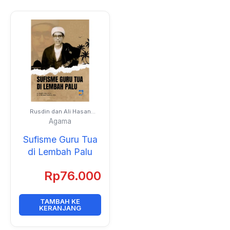
Rusdin dan Ali Hasan
Aljufri
Agama
Sufisme Guru Tua
di Lembah Palu
Rp
76.000
TAMBAH KE
KERANJANG