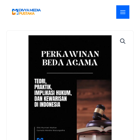
Lewati
ke
konten
Kuantitas
Perkawinan
Beda
Agama:
Teori,
Praktik,
Implikasi
Hukum,
dan
Kewarissan
di
Indonesia