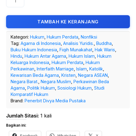
TAMBAH KE KERANJANG
Kategori:
Hukum
,
Hukum Perdata
,
Nonfiksi
Tag:
Agama di Indonesia
,
Analisis Yuridis.
,
Buddha
,
Buku Hukum Indonesia
,
Fiqih Munakahat
,
Hak Waris
,
Hindu
,
Hukum Antar Agama
,
Hukum Islam
,
Hukum
Keluarga Indonesia
,
Hukum Perdata
,
Hukum
Perkawinan
,
Interfaith Marriage
,
Islam
,
Katolik
,
Kewarisan Beda Agama
,
Kristen
,
Negara ASEAN
,
Negara Barat.
,
Negara Muslim
,
Perkawinan Beda
Agama
,
Politik Hukum
,
Sosiologi Hukum
,
Studi
Komparatif Hukum
Brand:
Penerbit Divya Media Pustaka
Jumlah Sitasi:
1 kali
Bagikan ini:
Facebook
WhatsApp
X