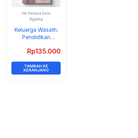
Oki Setiana Dewi
Agama
Keluarga Wasath:
Pendidikan
Moderasi di Era
Rp
135.000
Digital
TAMBAH KE
KERANJANG