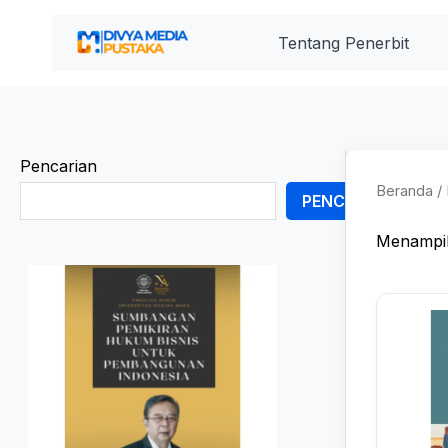
Lewati
ke
Tentang Penerbit
konten
Pencarian
Beranda
/ 
PENCARIAN
Menampil