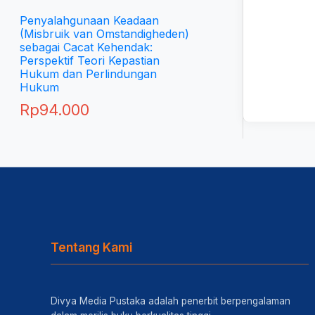
Penyalahgunaan Keadaan
(Misbruik van Omstandigheden)
sebagai Cacat Kehendak:
Perspektif Teori Kepastian
Hukum dan Perlindungan
Hukum
Rp
94.000
Tentang Kami
Divya Media Pustaka adalah penerbit berpengalaman