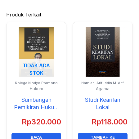
Produk Terkait
TIDAK ADA
STOK
Kolega Nindyo Pramono
Hamlan, Arifuddin M. Arif,
Sidik, Mohamad Idhan,
Hukum
Agama
Ubay Harun, Ardillah Abu,
Andriansyah
Sumbangan
Studi Kearifan
Pemikiran Hukum
Lokal
Bisnis untuk
Rp
320.000
Rp
118.000
Pembangunan
Indonesia
BACA
TAMBAH KE