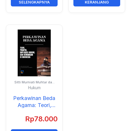
SELENGKAPNYA
KERANJANG
Sitti Murniati Muhtar dan
Cornelis Hendra
Hukum
Watungadha
Perkawinan Beda
Agama: Teori,
Praktik, Implikasi
Rp
78.000
Hukum, dan
Kewarissan di