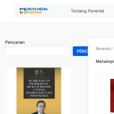
Lewati
ke
Tentang Penerbit
konten
Pencarian
Beranda
/ 
PENCARIAN
Menampil