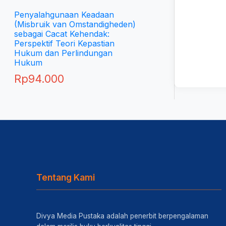
Penyalahgunaan Keadaan
(Misbruik van Omstandigheden)
sebagai Cacat Kehendak:
Perspektif Teori Kepastian
Hukum dan Perlindungan
Hukum
Rp
94.000
Tentang Kami
Divya Media Pustaka adalah penerbit berpengalaman