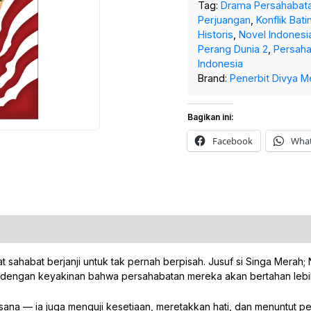
Tag:
Drama Persahabat
Perjuangan
,
Konflik Bati
Historis
,
Novel Indonesi
Perang Dunia 2
,
Persah
Indonesia
Brand:
Penerbit Divya M
Bagikan ini:
Facebook
Wha
habat berjanji untuk tak pernah berpisah. Jusuf si Singa Merah; Natha
dengan keyakinan bahwa persahabatan mereka akan bertahan lebih
ana — ia juga menguji kesetiaan, meretakkan hati, dan menuntut pe