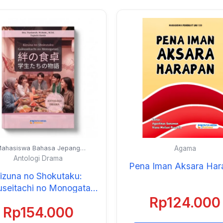
ahasiswa Bahasa Jepang
Agama
Universitas Negeri Jakarta
Antologi Drama
Pena Iman Aksara Har
izuna no Shokutaku:
seitachi no Monogatari
Rp
124.000
(Antologi Drama)
Rp
154.000