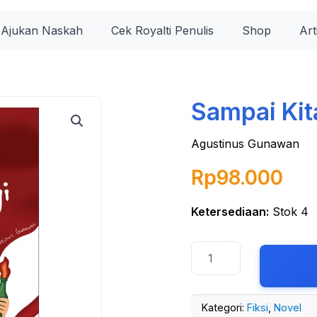
Ajukan Naskah
Cek Royalti Penulis
Shop
Art
Kuantitas
Sampai Kit
Sampai
Kita
Berjumpa
Agustinus Gunawan
Lagi
Rp
98.000
Ketersediaan:
Stok 4
Kategori:
Fiksi
,
Novel