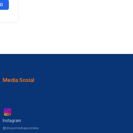
NG
Media Sosial
Instagram
@divyamediapustaka