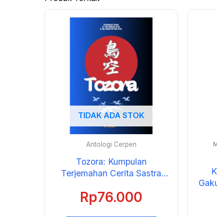
TIDAK ADA STOK
Antologi Cerpen
M
Tozora: Kumpulan
K
Terjemahan Cerita Sastra
Gaku
Modern Jepang
Rp
76.000