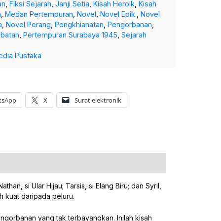
an
,
Fiksi Sejarah
,
Janji Setia
,
Kisah Heroik
,
Kisah
n
,
Medan Pertempuran
,
Novel
,
Novel Epik.
,
Novel
a
,
Novel Perang
,
Pengkhianatan
,
Pengorbanan
,
abatan
,
Pertempuran Surabaya 1945
,
Sejarah
edia Pustaka
tsApp
X
Surat elektronik
n, si Ular Hijau; Tarsis, si Elang Biru; dan Syril,
 kuat daripada peluru.
ngorbanan yang tak terbayangkan. Inilah kisah