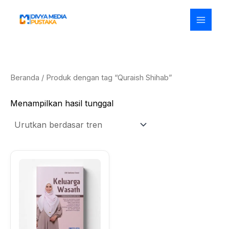
Lewati
ke
konten
Beranda
/ Produk dengan tag “Quraish Shihab”
Menampilkan hasil tunggal