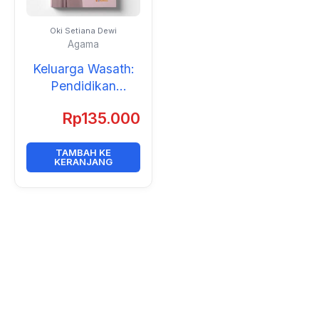
Oki Setiana Dewi
Agama
Keluarga Wasath:
Pendidikan
Moderasi di Era
Rp
135.000
Digital
TAMBAH KE
KERANJANG