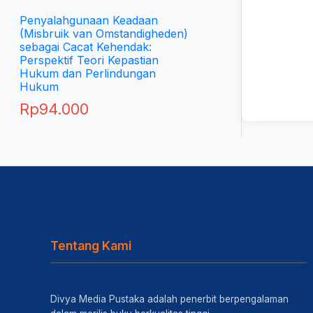
Penyalahgunaan Keadaan
(Misbruik van Omstandigheden)
sebagai Cacat Kehendak:
Perspektif Teori Kepastian
Hukum dan Perlindungan
Hukum
Rp
94.000
Tentang Kami
Divya Media Pustaka adalah penerbit berpengalaman