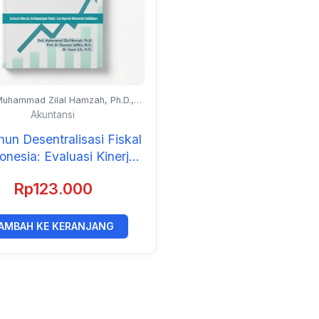
Muhammad Zilal Hamzah, Ph.D.,
. Eleonora Sofilda, M.Si., dan Dr.
Akuntansi
Tasum S.E., M.Si.
un Desentralisasi Fiskal
onesia: Evaluasi Kinerja,
timpangan Fiskal dan
Rp
123.000
da Reformasi Kebijakan
AMBAH KE KERANJANG