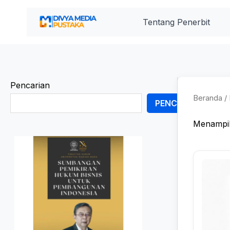
Lewati
ke
Tentang Penerbit
konten
Pencarian
Beranda
/ 
PENCARIAN
Menampil