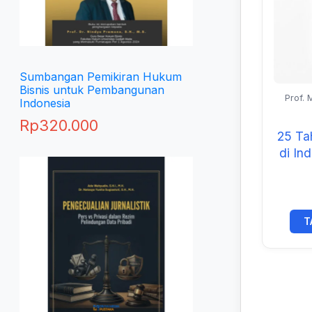
Sumbangan Pemikiran Hukum
Bisnis untuk Pembangunan
Prof. 
Indonesia
Prof. Dr
Rp
320.000
25 Tah
di Ind
Ke
Agen
T