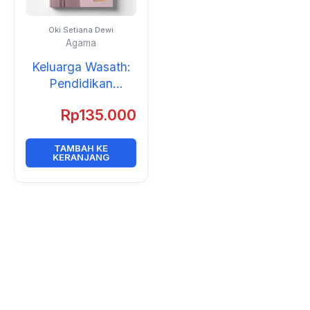
Oki Setiana Dewi
Agama
Keluarga Wasath:
Pendidikan
Moderasi di Era
Rp
135.000
Digital
TAMBAH KE
KERANJANG