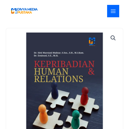
Lewati
ke
konten
Kuantitas
Kepribadian
dan
Human
Relations