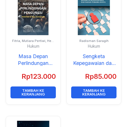
Fitria, Mutiara Pertiwi, Heru
Radisman Saragih
Susetyo, Antje Missbach,
Hukum
Hukum
Akino Tahir, Tri Nuke
Pudjiastuti
Masa Depan
Sengketa
Perlindungan
Kepegawaian dan
Pengungsi:
Badan
Rp
123.000
Rp
85.000
Perspektif
Peradilannya
Multidisiplin
TAMBAH KE
TAMBAH KE
KERANJANG
KERANJANG