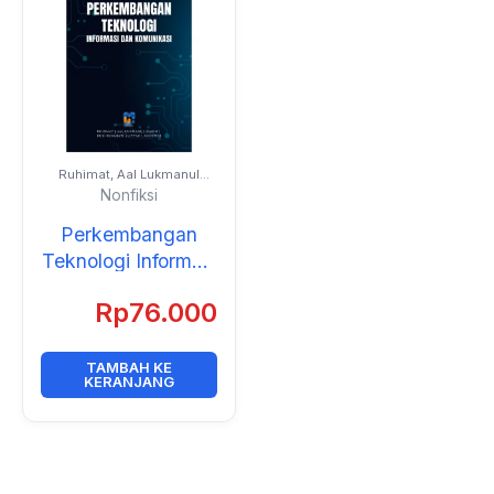
Ruhimat, Aal Lukmanul
Hakim, Rusi Rusmiati
Nonfiksi
Aliyyah, dan Agustini
Perkembangan
Teknologi Informasi
dan Komunikasi
Rp
76.000
TAMBAH KE
KERANJANG