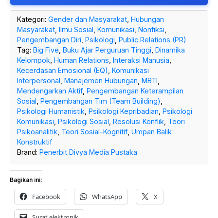
Kategori:
Gender dan Masyarakat
,
Hubungan
Masyarakat
,
Ilmu Sosial
,
Komunikasi
,
Nonfiksi
,
Pengembangan Diri
,
Psikologi
,
Public Relations (PR)
Tag:
Big Five
,
Buku Ajar Perguruan Tinggi
,
Dinamika
Kelompok
,
Human Relations
,
Interaksi Manusia
,
Kecerdasan Emosional (EQ)
,
Komunikasi
Interpersonal
,
Manajemen Hubungan
,
MBTI
,
Mendengarkan Aktif
,
Pengembangan Keterampilan
Sosial
,
Pengembangan Tim (Team Building)
,
Psikologi Humanistik
,
Psikologi Kepribadian
,
Psikologi
Komunikasi
,
Psikologi Sosial
,
Resolusi Konflik
,
Teori
Psikoanalitik
,
Teori Sosial-Kognitif
,
Umpan Balik
Konstruktif
Brand:
Penerbit Divya Media Pustaka
Bagikan ini:
Facebook
WhatsApp
X
Surat elektronik