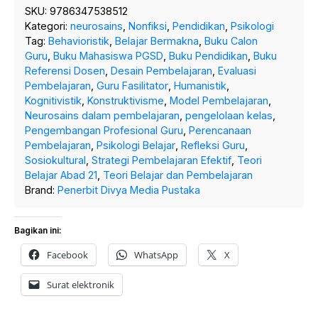
SKU:
9786347538512
Kategori:
neurosains
,
Nonfiksi
,
Pendidikan
,
Psikologi
Tag:
Behavioristik
,
Belajar Bermakna
,
Buku Calon
Guru
,
Buku Mahasiswa PGSD
,
Buku Pendidikan
,
Buku
Referensi Dosen
,
Desain Pembelajaran
,
Evaluasi
Pembelajaran
,
Guru Fasilitator
,
Humanistik
,
Kognitivistik
,
Konstruktivisme
,
Model Pembelajaran
,
Neurosains dalam pembelajaran
,
pengelolaan kelas
,
Pengembangan Profesional Guru
,
Perencanaan
Pembelajaran
,
Psikologi Belajar
,
Refleksi Guru
,
Sosiokultural
,
Strategi Pembelajaran Efektif
,
Teori
Belajar Abad 21
,
Teori Belajar dan Pembelajaran
Brand:
Penerbit Divya Media Pustaka
Bagikan ini:
Facebook
WhatsApp
X
Surat elektronik