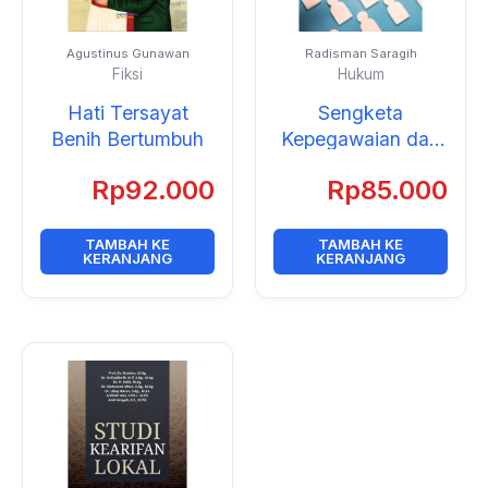
Agustinus Gunawan
Radisman Saragih
Fiksi
Hukum
Hati Tersayat
Sengketa
Benih Bertumbuh
Kepegawaian dan
Badan
Rp
92.000
Rp
85.000
Peradilannya
TAMBAH KE
TAMBAH KE
KERANJANG
KERANJANG