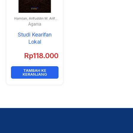
Hamlan, Arifuddin M. Arif,
Sidik, Mohamad Idhan,
Agama
Ubay Harun, Ardillah Abu,
Andriansyah
Studi Kearifan
Lokal
Rp
118.000
TAMBAH KE
KERANJANG