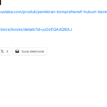
apustaka.com/produk/pemikiran-komprehensif-hukum-bisn
m/store/books/details?id=juGzEQAAQBAJ
X
Surat elektronik