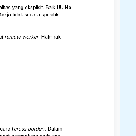
itas yang eksplisit. Baik
UU No.
Kerja
tidak secara spesifik
gi
remote worker
. Hak-hak
gara (
cross border
). Dalam
ngat bergantung pada tiga