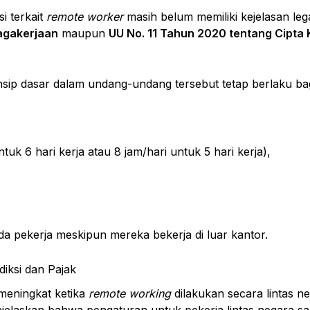
si terkait
remote worker
masih belum memiliki kejelasan legal
agakerjaan
maupun
UU No. 11 Tahun 2020 tentang Cipta 
insip dasar dalam undang-undang tersebut tetap berlaku ba
tuk 6 hari kerja atau 8 jam/hari untuk 5 hari kerja),
ada pekerja meskipun mereka bekerja di luar kantor.
diksi dan Pajak
 meningkat ketika
remote working
dilakukan secara lintas ne
jelaskan bahwa pengaturan untuk pekerja lintas negara sa