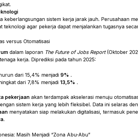
ikat.
knologi
a keberlangsungan sistem kerja jarak jauh. Perusahaan mem
 teknologi agar pekerja dapat menjalankan tugasnya secara
tas versus Otomatisasi
rum
dalam laporan
The Future of Jobs Report
(Oktober 20
 tenaga kerja. Diprediksi pada tahun 2025:
urun dari 15,4% menjadi
9%
.
ingkat dari 7,8% menjadi
13,5%
.
ta pekerjaan
akan terdampak akselerasi menuju otomatisas
ngan sistem kerja yang lebih fleksibel. Data ini selaras 
aan
menyatakan siap melakukan digitalisasi, termasuk pen
ya
.
onesia: Masih Menjadi “Zona Abu-Abu”