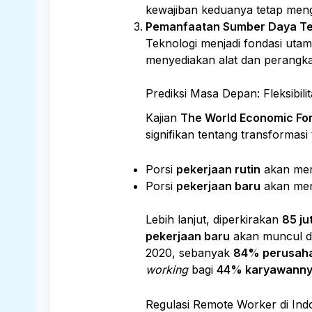
kewajiban keduanya tetap meng
Pemanfaatan Sumber Daya Te
Teknologi menjadi fondasi utam
menyediakan alat dan perangkat
Prediksi Masa Depan: Fleksibili
Kajian
The World Economic Fo
signifikan tentang transformasi
Porsi
pekerjaan rutin
akan men
Porsi
pekerjaan baru
akan men
Lebih lanjut, diperkirakan
85 ju
pekerjaan baru
akan muncul de
2020, sebanyak
84% perusah
working
bagi
44% karyawann
Regulasi Remote Worker di Ind