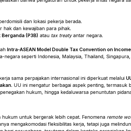
rdomisili dan lokasi pekerja berada.
 hak dan kewajiban para pihak.
k Berganda (P3B)
atau
tax treaty
antar negara.
lah
Intra-ASEAN Model Double Tax Convention on Income
a-negara seperti Indonesia, Malaysia, Thailand, Singapura
erja sama perpajakan internasional ini diperkuat melalui
UU
jakan
. UU ini mengatur berbagai aspek penting, termasuk 
 penegakan hukum, hingga kedaluwarsa penuntutan pidana
nia hukum untuk bergerak lebih cepat. Fenomena
remote wo
anya mengakomodasi fleksibilitas kerja, tetapi juga melindu
n bagi perusahaan, terutama dalam konteks perpajakan lin