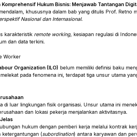
 Komprehensif Hukum Bisnis: Menjawab Tantangan Digita
mendalam, khususnya dalam bab yang ditulis Prof. Retno
spektif Nasional dan Internasional
.
s karakteristik
remote working
, kesiapan regulasi di Indone
m dan data terkini.
e Worker
abour Organization (ILO)
belum memiliki definisi baku me
g melekat pada fenomena ini, terdapat tiga unsur utama 
Perusahaan
di luar lingkungan fisik organisasi. Unsur utama ini menek
erusahaan dan lokasi pekerja menjalankan aktivitasnya.
Jelas
hubungan hukum dengan pemberi kerja melalui kontrak kerj
ketergantungan (
subordination
) antara karyawan dan per