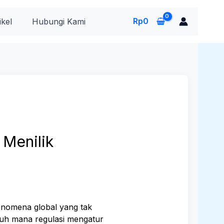
Rp
0
ikel
Hubungi Kami
 Menilik
enomena global yang tak
jauh mana regulasi mengatur